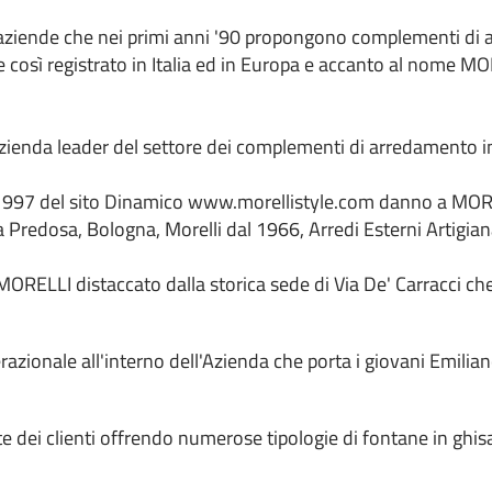
 aziende che nei primi anni '90 propongono complementi di ar
 così registrato in Italia ed in Europa e accanto al nome MOR
ienda leader del settore dei complementi di arredamento in 
nel 1997 del sito Dinamico www.morellistyle.com danno a MOR
ola Predosa, Bologna, Morelli dal 1966, Arredi Esterni Artigia
ORELLI distaccato dalla storica sede di Via De' Carracci ch
azionale all'interno dell'Azienda che porta i giovani Emili
te dei clienti offrendo numerose tipologie di fontane in ghis