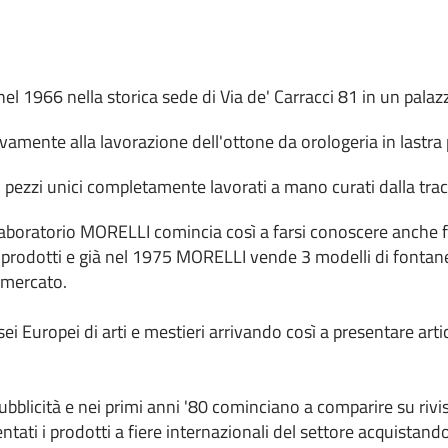
l 1966 nella storica sede di Via de' Carracci 81 in un palazz
amente alla lavorazione dell'ottone da orologeria in lastra 
ezzi unici completamente lavorati a mano curati dalla tracci
laboratorio MORELLI comincia così a farsi conoscere anche f
 prodotti e già nel 1975 MORELLI vende 3 modelli di fontane
 mercato.
ei Europei di arti e mestieri arrivando così a presentare artic
blicità e nei primi anni '80 cominciano a comparire su rivi
ati i prodotti a fiere internazionali del settore acquistando 