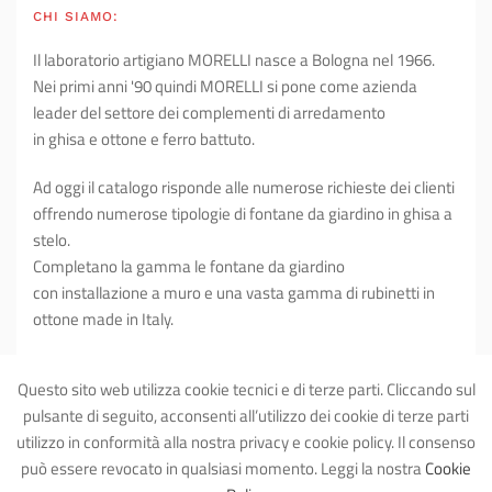
CHI SIAMO:
Il laboratorio artigiano MORELLI nasce a Bologna nel 1966.
Nei primi anni '90 quindi MORELLI si pone come azienda
leader del settore dei complementi di arredamento
in ghisa e ottone e ferro battuto.
Ad oggi il catalogo risponde alle numerose richieste dei clienti
offrendo numerose tipologie di fontane da giardino in ghisa a
stelo.
Completano la gamma le fontane da giardino
con installazione a muro e una vasta gamma di rubinetti in
ottone made in Italy.
L'ampia offerta di arredo giardino si completa con le cassette
Questo sito web utilizza cookie tecnici e di terze parti. Cliccando sul
postali in ghisa ed alluminio, asole postali, illuminazione in
pulsante di seguito, acconsenti all’utilizzo dei cookie di terze parti
ferro battuto, pulsantiere citofoniche anche su misura, oltre ai
utilizzo in conformità alla nostra privacy e cookie policy. Il consenso
servizi dedicati ai condomini.
può essere revocato in qualsiasi momento. Leggi la nostra
Cookie